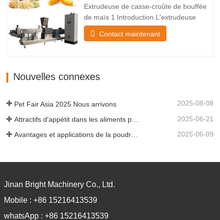
Extrudeuse de casse-croûte de bouffée
de maïs 1 Introduction L'extrudeuse
automatique de bouffées de maïs
Contact maintenant
transforme des substances brutes en
poudre, notamment de la farine de maïs,
en collation feuilletée à travers la
machine de mélange, de soufflage, de
Nouvelles connexes
séchage, d'aromatisation et de…
2025-08-08
Pet Fair Asia 2025 Nous arrivons
2025-06-21
Attractifs d'appétit dans les aliments pour animaux de compagnie
2025-06-09
Avantages et applications de la poudre nutritionnelle expansée
Jinan Bright Machinery Co., Ltd.
Mobile :
+86 15216413539
whatsApp :
+86 15216413539