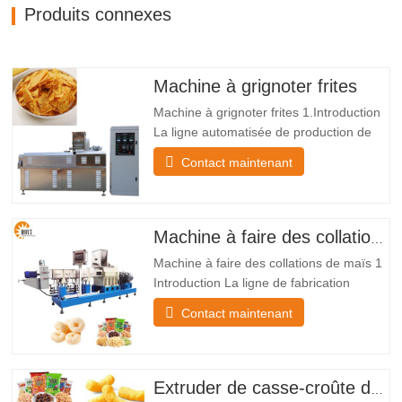
Produits connexes
Machine à grignoter frites
Machine à grignoter frites 1.Introduction
La ligne automatisée de production de
collations frites fabrique des substances
Contact maintenant
brutes en poudre qui comprennent de la
farine de maïs dans une collation frite
par la méthode de mélange, d’extrusion,
de friture, d’aromatisation et de
Machine à faire des collations de maïs
refroidissement.…
Machine à faire des collations de maïs 1
Introduction La ligne de fabrication
automatique de collations soufflées
Contact maintenant
transforme les matières premières en
poudre, telles que la farine de maïs, en
collations soufflées à l’aide d’une
machine qui les mélange, les bouffées,
Extruder de casse-croûte de puff de maïs
les sèche, les aromatise et les…